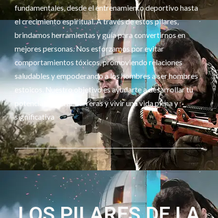
fundamentales, desde el entrenamiento deportivo hasta
el crecimiento espiritual. A través de estos pilares,
brindamos herramientas y guía para convertirnos en
mejores personas. Nos esforzamos por evitar
comportamientos tóxicos, promoviendo relaciones
saludables y empoderando a los hombres a ser hombres
estoicos. Nuestro objetivo es ayudarte a desarrollar tu
potencial, superar barreras y vivir una vida plena y
significativa
LOS PILARES DE LA